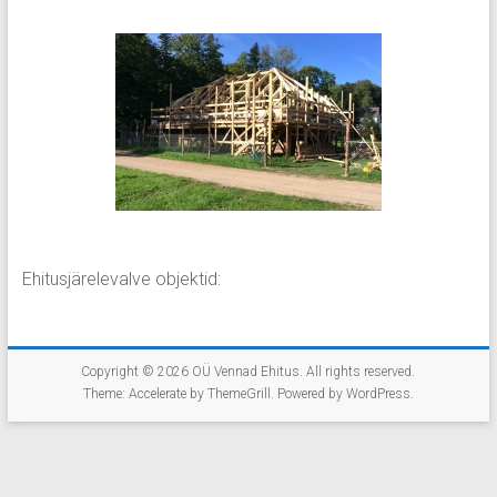
Ehitusjärelevalve objektid:
Copyright © 2026
OÜ Vennad Ehitus
. All rights reserved.
Theme:
Accelerate
by ThemeGrill. Powered by
WordPress
.