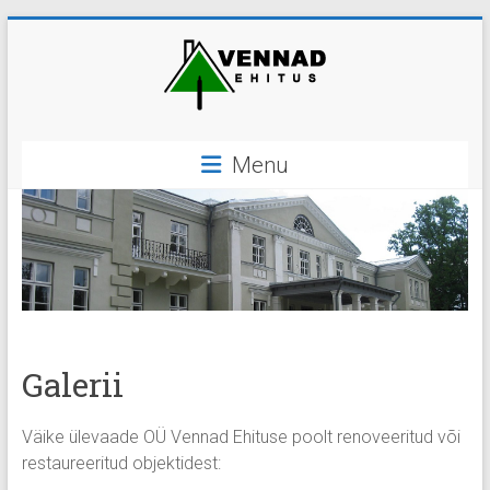
Skip
to
content
OÜ
Menu
Vennad
Ehitus
ehitus,
ehitustööd
Galerii
Väike ülevaade OÜ Vennad Ehituse poolt renoveeritud või
restaureeritud objektidest: