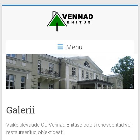
Skip
to
content
OÜ
Menu
Vennad
Ehitus
ehitus,
ehitustööd
Galerii
Väike ülevaade OÜ Vennad Ehituse poolt renoveeritud või
restaureeritud objektidest: