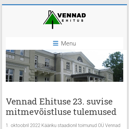
Skip
to
content
OÜ
Menu
Vennad
Ehitus
ehitus,
ehitustööd
Vennad Ehituse 23. suvise
mitmevõistluse tulemused
1. oktoobril 2022 Kääriku staadionil toimunud OÜ Vennad