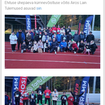
Ehituse ühepäeva kümnevõistluse võitis Airos Lain.
Tulemused asuvad
siin
.