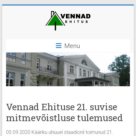
Skip
to
content
OÜ
Menu
Vennad
Ehitus
ehitus,
ehitustööd
Vennad Ehituse 21. suvise
mitmevõistluse tulemused
05.09.2020 Kääriku uhiuuel staadionil toimunud 21.