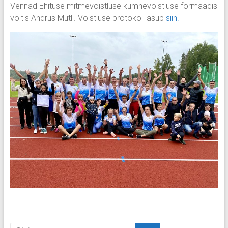
Vennad Ehituse mitmevõistluse kümnevõistluse formaadis
võitis Andrus Mutli. Võistluse protokoll asub
siin.